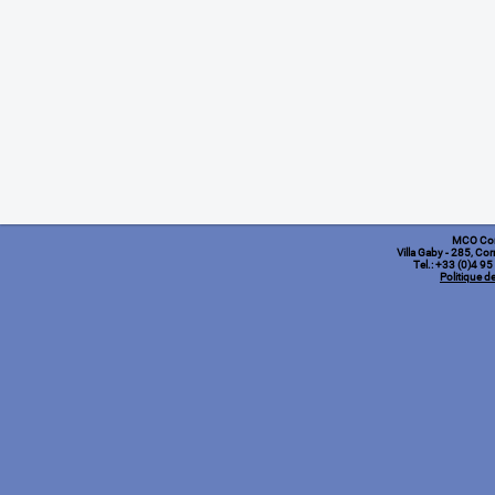
MCO Co
Villa Gaby
- 285, Cor
Tel.: +33 (0)4 9
Politique de