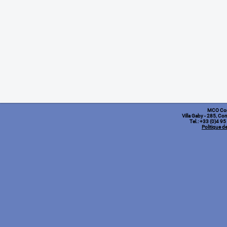
MCO Co
Villa Gaby
- 285, Cor
Tel.: +33 (0)4 9
Politique de